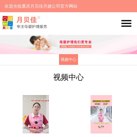
欢迎光临重庆月贝佳月嫂公司官方网站
视频中心
视频中心