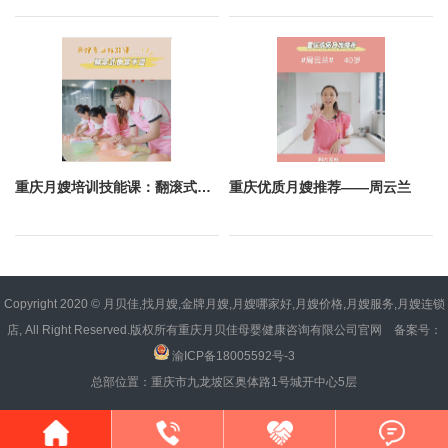
重庆月嫂培训技能课：翻滚式换尿不湿
重庆优质月嫂推荐——周云兰
Copyright 2020 © 月贝佳,找月嫂,金牌月嫂,月嫂哪家好,月嫂价格,月嫂服务,月嫂连锁
店, All Right Reserved.版权所有重庆月贝佳母婴健康咨询有限公司官网 备案号：
渝ICP备18005592号-3
总部位置：重庆市九龙坡区奥体路1号城开中心5层