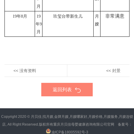
月
非常
满意
19年8月
19
玖玺台
带新生儿
月
年9
嫂
月
<<
没有资料
<<
封景
返回列表
Copyright 2020 © 月贝佳,找月嫂,金牌月嫂,月嫂哪家好,月嫂价格,月嫂服务,月嫂连锁
店, All Right Reserved.版权所有重庆月贝佳母婴健康咨询有限公司官网 备案号：
渝ICP备18005592号-3