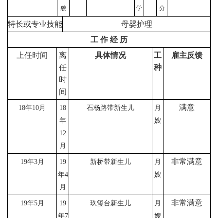
貌
学
分
特长或专业技能
母婴护理
工 作 经 历
上任时间
离
具体情况
工
雇主反馈
任
种
时
间
满意
18年10月
18
石杨路
带新生儿
月
年
嫂
12
月
非常
满意
19年3月
19
新桥
带新生儿
月
年4
嫂
月
非常
满意
19年5月
19
玖玺台
新生儿
月
年7
嫂