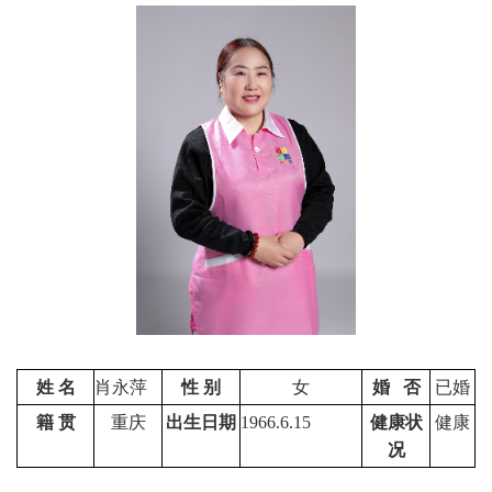
姓 名
肖永萍
性 别
女
婚 否
已婚
籍 贯
重庆
出生日期
1966.6.15
健康状
健康
况