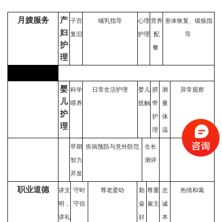
月嫂服务
产
子宫
哺乳指导
心理
营养
形体恢复、锻炼指
妇
复旧
护理
配
导
护
餐
理
婴
科学
日常生活护理
婴儿
脐
测
异常观察
儿
喂养
抚触
带
量
护
护
体
理
理
温
早期
疾病预防与意外防范
生长
智力
测评
开发
职业道德
讲文
守时
尊老爱幼
勤
尊重
忠
热情和蔼
明，
守信
奋
雇主
诚
讲礼
好
本